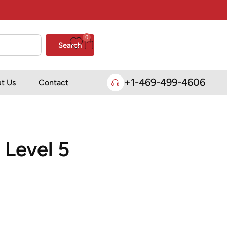
0
Search
+1-469-499-4606
t Us
Contact
 Level 5