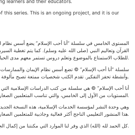
ng learners and their educators.
 this series. This is an ongoing project, and it is our
المستوى الخامس في سلسلة “أنا أحب الإسلام” يضع أسس نظام العق
القرآن وتعاليم النبي (صلى الله عليه وسلم). كما يتم تغطية السير
للطلاب الاستمتاع بالموضوع وتعلم دروس تستمر معهم مدى الحياة.
سلسلة “أنا أحب الإسلام” © تضع أسس نظام الإيمان والممارسات ا
وأنشطة تحفز التفكير. تقدم الكتب شخصيات ممتعة تصبح مألوفة للطلاب أثناء تعليمهم دروسًا حياتية مهمة.
المستويات من الأول إلى الخامس، والتي تناسب المتعلمين الصغار. تشمل السلسلة كتب الطلاب وكتب العمل، بالإضافة إلى أدلة المعلمين وأولياء الأمور.
هذا المنشور التعليمي الناجح أكثر فعالية وجاذبية للمتعلمين الصغار ومعلميهم.
كل الحمد لله (الله) الذي وفر لنا الموارد التي مكنتنا من إكمال الجزء الأول من هذه السلسلة. هذا مشروع مستمر، ونتمنى ونأمل بصدق أن يؤثر في أطفالنا المسلمين اليوم ولعدة سنوات قادمة.