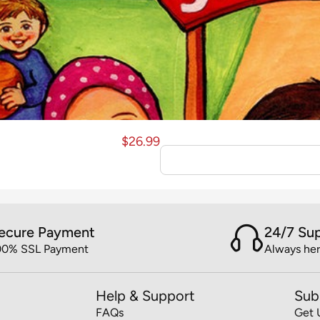
$
26.99
ecure Payment
24/7 Su
00% SSL Payment
Always her
Help & Support
Sub
FAQs
Get 