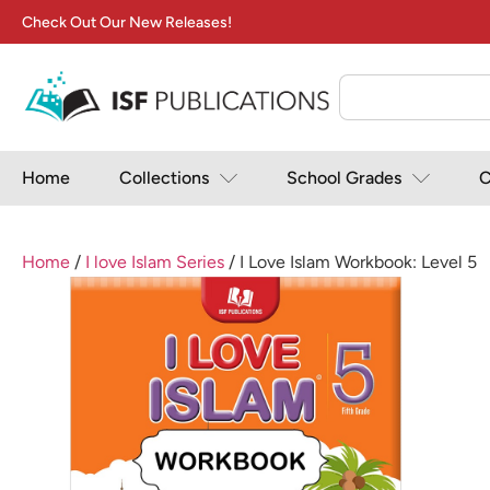
Check Out Our New Releases!
Home
Collections
School Grades
C
Home
/
I love Islam Series
/ I Love Islam Workbook: Level 5