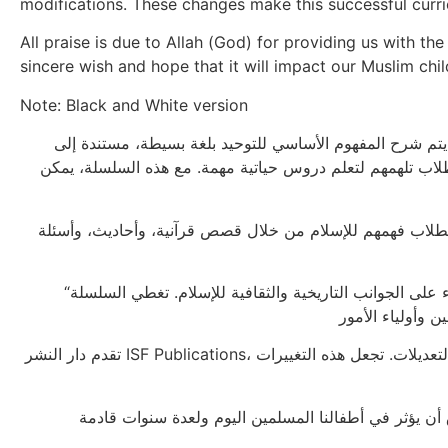
modifications. These changes make this successful curric
All praise is due to Allah (God) for providing us with the
sincere wish and hope that it will impact our Muslim ch
Note: Black and White version
يتم شرح المفهوم الأساسي للتوحيد بلغة بسيطة، مستندة إلى
للطلاب تلهمهم لتعلم دروس حياتية مهمة. مع هذه السلسلة، يمكن
الطلاب فهمهم للإسلام من خلال قصص قرآنية، وأحاديث، وأسئلة
“أنا أحب الإسلام” © هي سلسلة من كتب الدراسات الإسلامية التي تقدم للطلاب المسلمين أساسيات إيمانهم بشكل تدريجي. تسلط الضوء على الجوانب التاريخية والثقافية للإسلام. تغطي السلسلة
تقدم دار النشر ISF Publications، وهي وحدة النشر لمؤسسة الخدمات الإسلامية، هذه النسخة الجديدة من سلسلة “أنا أحب الإسلام” والتي تتضمن العديد من التحسينات والتعديلات. تجعل هذه التغييرات