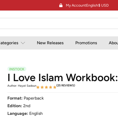
My Account
English
$ USD
ategories
New Releases
Promotions
Abou
INSTOCK
I Love Islam Workbook:
(25 REVIEWS)
Author: Hayat Sadoun
Format:
Paperback
Edition:
2nd
Language:
English